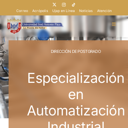
Saltar
al
Correo
Acrópolis
Ujap en Línea
Noticias
Atención
contenido
Toggle
Navigat
Doctorados
DIRECCIÓN DE POSTGRADO
Maestrías
Especialización
Especializaciones
en
Dirección
Automatización
Industrial