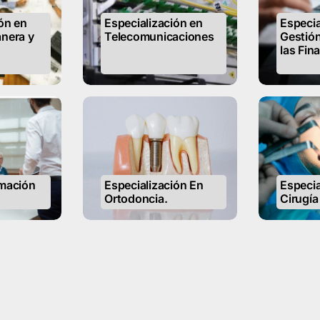
ón en
Especialización en
Especia
nera y
Telecomunicaciones
Gestión
las Fin
mación
Especialización En
Especia
Ortodoncia.
Cirugía