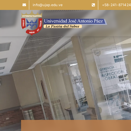
Saltar
info@ujap.edu.ve
+58-241-87142
al
contenido