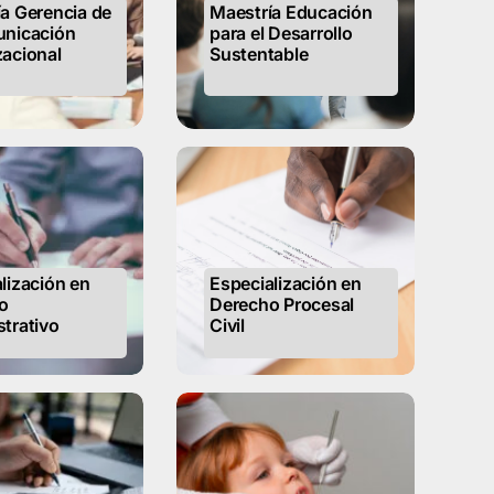
a Gerencia de
Maestría Educación
unicación
para el Desarrollo
acional
Sustentable
lización en
Especialización en
o
Derecho Procesal
trativo
Civil