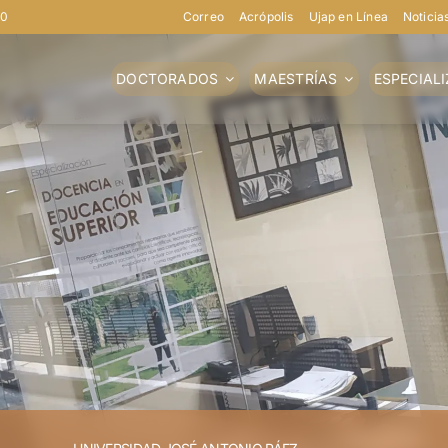
40
Correo
Acrópolis
Ujap en Línea
Noticia
DOCTORADOS
MAESTRÍAS
ESPECIAL