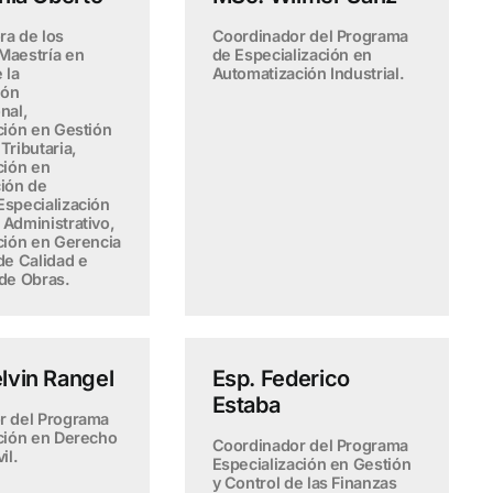
ra de los
Coordinador del Programa
Maestría en
de Especialización en
 la
Automatización Industrial.
ión
nal,
ción en Gestión
Tributaria,
ción en
ión de
specialización
Administrativo,
ción en Gerencia
de Calidad e
de Obras.
lvin Rangel
Esp. Federico
Estaba
r del Programa
ción en Derecho
Coordinador del Programa
il.
Especialización en Gestión
y Control de las Finanzas