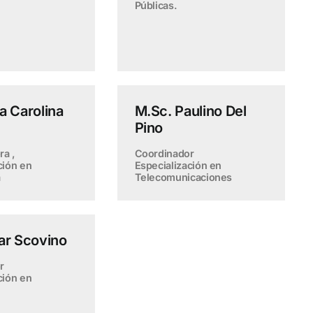
Públicas.
ia Carolina
M.Sc. Paulino Del
Pino
ra ,
Coordinador
ción en
Especialización en
a
Telecomunicaciones
ar Scovino
r
ción en