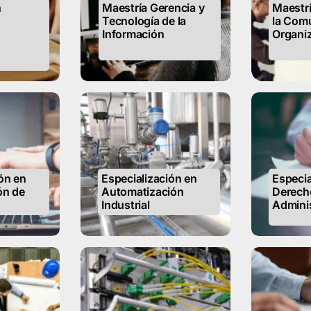
n
Maestría Gerencia y
Maestrí
Tecnología de la
la Com
Información
Organiz
ón en
Especialización en
Especia
ón de
Automatización
Derech
Industrial
Adminis