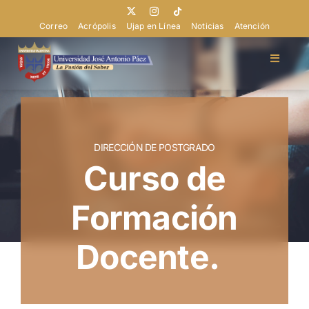
Saltar
al
Correo
Acrópolis
Ujap en Línea
Noticias
Atención
contenido
Toggle
Navigat
Doctorados
Maestrías
DIRECCIÓN DE POSTGRADO
Curso de
Especializaciones
Formación
Dirección
Docente.