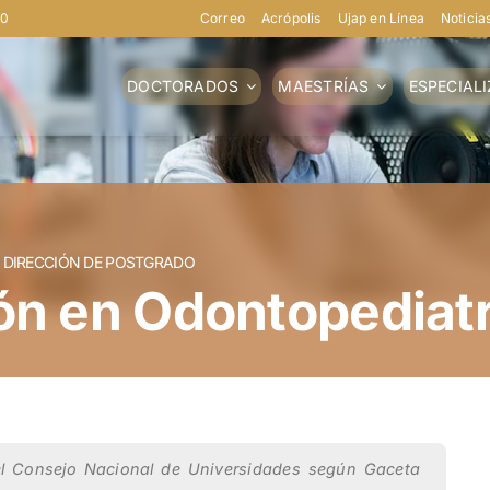
40
Correo
Acrópolis
Ujap en Línea
Noticia
DOCTORADOS
MAESTRÍAS
ESPECIAL
DIRECCIÓN DE POSTGRADO
ón en Odontopediatr
el Consejo Nacional de Universidades según Gaceta