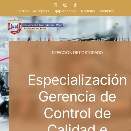
Saltar
al
Correo
Acrópolis
Ujap en Línea
Noticias
Atención
contenido
Toggle
Navigat
Doctorados
DIRECCIÓN DE POSTGRADO
Maestrías
Especialización
Especializaciones
Gerencia de
Dirección
Control de
Calidad e