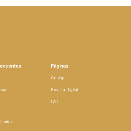
recuentes
Páginas
Ceujap
nea
Revista Digital
IDIT
blado).