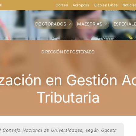
40
Correo
Acrópolis
Ujap en Línea
Noticia
DOCTORADOS
MAESTRÍAS
ESPECIAL
DIRECCIÓN DE POSTGRADO
ización en Gestión A
Tributaria
el Consejo Nacional de Universidades, según Gaceta